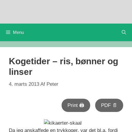
Hop
til
indhold
Menu
Kogetider – ris, bønner og
linser
4. marts 2013
Af
Peter
Print 🖨
PDF 📄
Da jeg anskaffede en trykkoger, var det bl.a. fordi