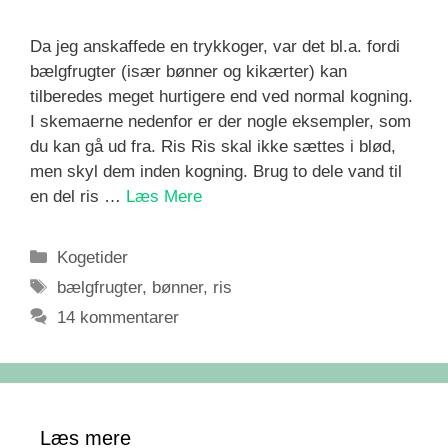
Da jeg anskaffede en trykkoger, var det bl.a. fordi
bælgfrugter (især bønner og kikærter) kan
tilberedes meget hurtigere end ved normal kogning.
I skemaerne nedenfor er der nogle eksempler, som
du kan gå ud fra. Ris Ris skal ikke sættes i blød,
men skyl dem inden kogning. Brug to dele vand til
en del ris …
Læs Mere
Kategorier
Kogetider
Tags
bælgfrugter
,
bønner
,
ris
14 kommentarer
Læs mere