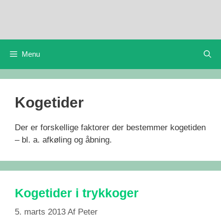
Hop
til
indhold
Menu
Kogetider
Der er forskellige faktorer der bestemmer kogetiden
– bl. a. afkøling og åbning.
Kogetider i trykkoger
5. marts 2013
Af
Peter