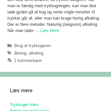
man er færdig med trykkogningen, kan man blot
lade gyden gå af kog og vente nogle minutter til
trykket går af, eller man kan bruge hurtig afkøling.
Der er flere metoder. Naturlig (langsom) afkøling
Når man lader …
Læs Mere
Kategorier
Brug af trykkogeren
Tags
åbning
,
afkøling
2 kommentarer
Læs mere
Trykkoger-links
Bøger om trykkogere