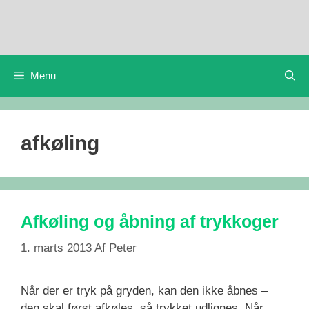
Hop
til
indhold
Menu
afkøling
Afkøling og åbning af trykkoger
1. marts 2013
Af
Peter
Når der er tryk på gryden, kan den ikke åbnes –
den skal først afkøles, så trykket udlignes. Når