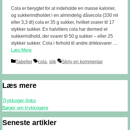
Cola er berygtet for at indeholde en masse kalorier,
og sukkerindholdet i en almindelig dåsecola (330 ml
eller 3,3 dl) cola er 35 g sukker, hvilket svarer til 17
stykker sukker. En halvliters cola har dermed et
sukkerindhold, der svarer til 50 g sukker – eller 25
stykker sukker. Cola i forhold til andre drikkevarer …
Læs Mere
Kategorier
Tags
Tabeller
cola
,
slik
Skriv en kommentar
Læs mere
Trykkoger-links
Bøger om trykkogere
Seneste artikler