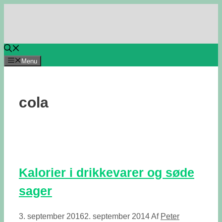
Hop
til
indhold
Menu
cola
Kalorier i drikkevarer og søde
sager
3. september 2016
2. september 2014
Af
Peter